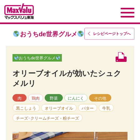
おうちde世界グルメ
レシピページトップ
へ
おうちde世界グルメ
オリーブオイルが効いたシュク
メルリ
肉
鶏肉
野菜
にんにく
その他
黒こしょう
オリーブオイル
バター
牛乳
チーズ･クリームチーズ・粉チーズ