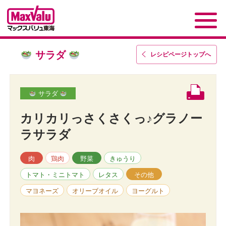
サラダ
レシピページトップ
へ
サラダ
カリカリっさくさくっ♪グラノー
ラサラダ
肉
鶏肉
野菜
きゅうり
トマト・ミニトマト
レタス
その他
マヨネーズ
オリーブオイル
ヨーグルト