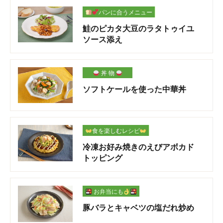
パンに合うメニュー
鮭のピカタ大豆のラタトゥイユ
ソース添え
丼 物
ソフトケールを使った中華丼
食を楽しむレシピ
冷凍お好み焼きのえびアボカド
トッピング
お弁当にも
豚バラとキャベツの塩だれ炒め