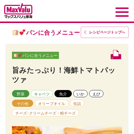
パンに合うメニュー
レシピページトップ
へ
パンに合うメニュー
旨みたっぷり！海鮮トマトパッ
ツァ
野菜
キャベツ
魚介
いか
えび
その他
オリーブオイル
缶詰
チーズ･クリームチーズ・粉チーズ