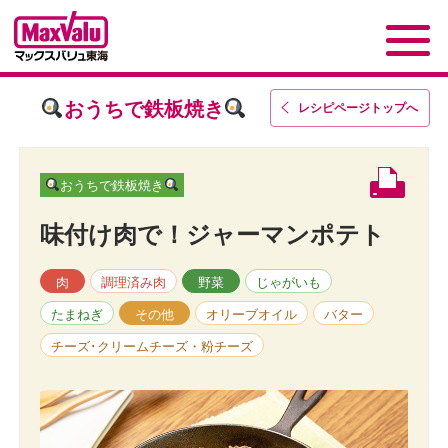
おうちで鉄板焼き
レシピページトップ
へ
おうちで鉄板焼き
味付け肉で！ジャーマンポテト
肉
調理済み肉
野菜
じゃがいも
たまねぎ
その他
オリーブオイル
バター
チーズ･クリームチーズ・粉チーズ