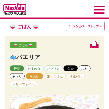
ごはん
レシピページトップ
へ
ごはん
パエリア
野菜
たまねぎ
パプリカ
魚介
ぶり
あさり
その他
米・ごはん
洋風だし
オリーブオイル