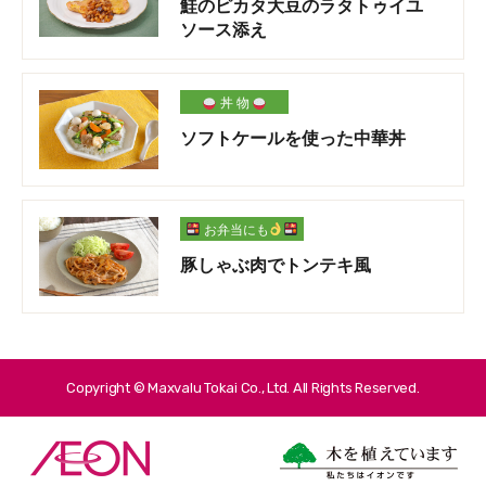
鮭のピカタ大豆のラタトゥイユ
ソース添え
丼 物
ソフトケールを使った中華丼
お弁当にも
豚しゃぶ肉でトンテキ風
Copyright © Maxvalu Tokai Co., Ltd. All Rights Reserved.