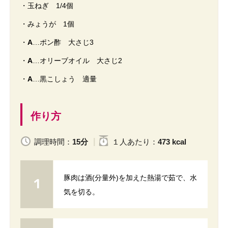
・玉ねぎ 1/4個
・みょうが 1個
・
A
…ポン酢 大さじ3
・
A
…オリーブオイル 大さじ2
・
A
…黒こしょう 適量
作り方
調理時間：
15分
１人
あたり
：
473 kcal
豚肉は酒(分量外)を加えた熱湯で茹で、水
気を切る。