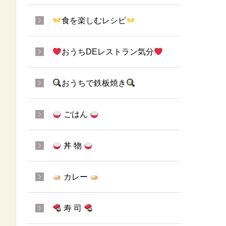
食を楽しむレシピ
おうちDEレストラン気分
おうちで鉄板焼き
ごはん
丼 物
カレー
寿 司