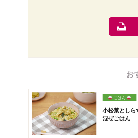
お
ごはん
小松菜としら
混ぜごはん