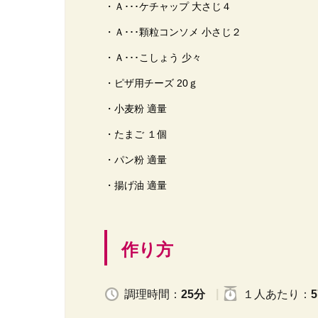
・Ａ･･･ケチャップ 大さじ４
・Ａ･･･顆粒コンソメ 小さじ２
・Ａ･･･こしょう 少々
・ピザ用チーズ 20ｇ
・小麦粉 適量
・たまご １個
・パン粉 適量
・揚げ油 適量
作り方
調理時間：
25分
１人
あたり
：
5