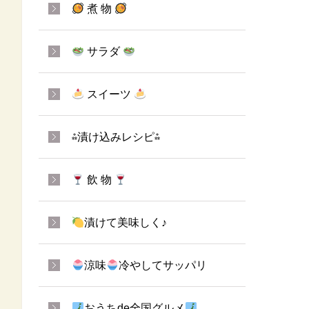
煮 物
サラダ
スイーツ
⁂漬け込みレシピ⁂
飲 物
漬けて美味しく♪
涼味
冷やしてサッパリ
おうちde全国グルメ