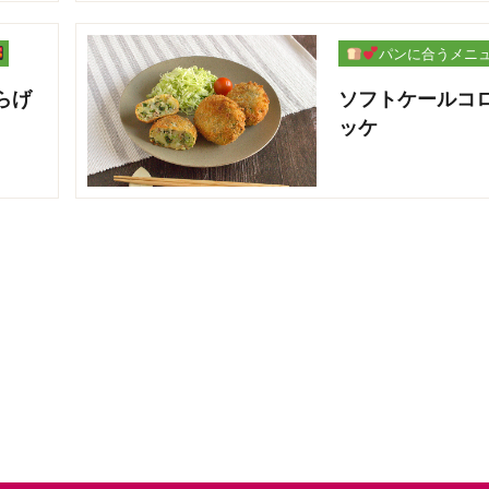
パンに合うメニ
ー
らげ
ソフトケールコ
ッケ