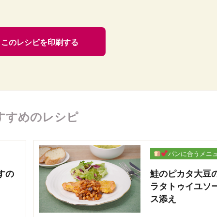
このレシピを印刷する
すすめのレシピ
パンに合うメニ
ー
すの
鮭のピカタ大豆
ラタトゥイユソ
ス添え