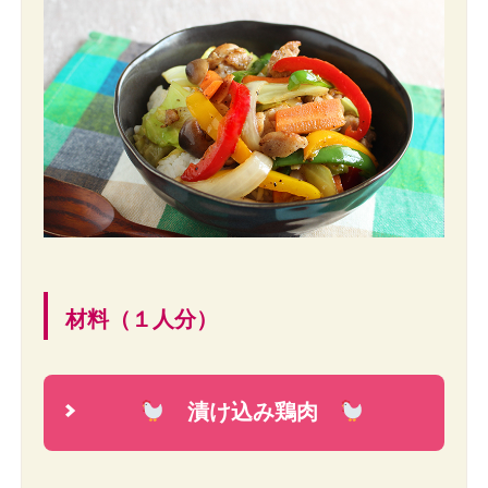
材料（１人分）
漬け込み鶏肉
2