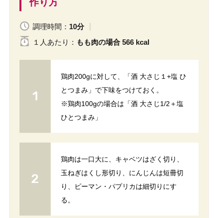
作り方
調理時間：
10分
１人
あたり
：
もも肉の場合 566 kcal
鶏肉200gに対して、「酒 大さじ１+塩 ひ
とつまみ」で下味をつけておく。
※鶏肉100gの場合は「酒 大さじ1/2＋塩
ひとつまみ」
鶏肉は一口大に、キャベツはざく切り、
玉ねぎはくし形切り、にんじんは短冊切
り、ピーマン・パプリカは細切りにす
る。