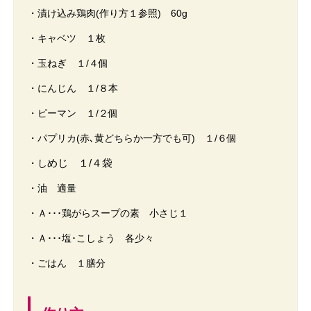
・漬け込み鶏肉(作り方１参照) 60g
・キャベツ １枚
・玉ねぎ １/４個
・にんじん １/８本
・ピーマン １/２個
・パプリカ(赤､黄どちらか一方でも可) １/６個
めじ １/４袋
・し
・油 適量
・Ａ･･･鶏がらスープの素 小さじ１
・Ａ･･･塩･こしょう 各少々
・ごはん １膳分