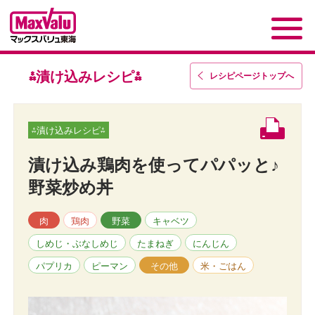
⁂漬け込みレシピ⁂
レシピページトップ
へ
⁂漬け込みレシピ⁂
漬け込み鶏肉を使ってパパッと♪
野菜炒め丼
肉
鶏肉
野菜
キャベツ
しめじ・ぶなしめじ
たまねぎ
にんじん
パプリカ
ピーマン
その他
米・ごはん