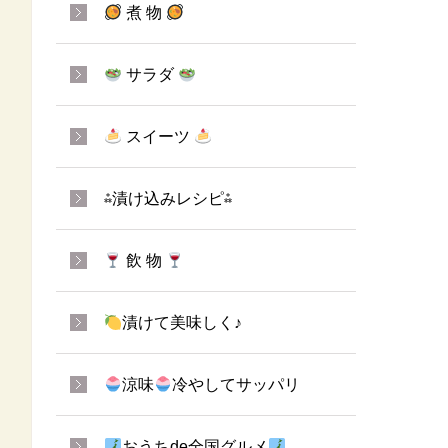
煮 物
サラダ
スイーツ
⁂漬け込みレシピ⁂
飲 物
漬けて美味しく♪
涼味
冷やしてサッパリ
おうちde全国グルメ