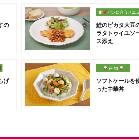
パンに合うメニ
ー
すの
鮭のピカタ大豆
ラタトゥイユソ
ス添え
丼 物
らげ
ソフトケールを
った中華丼