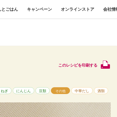
んとごはん
キャンペーン
オンラインストア
会社情
このレシピを印刷する
まねぎ
にんじん
豆類
中華だし
酒類
その他