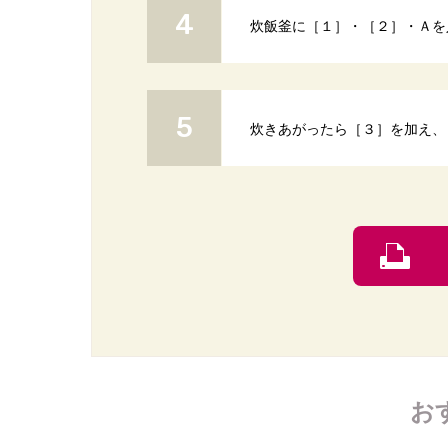
炊飯釜に［１］・［２］・Ａを
炊きあがったら［３］を加え、
お