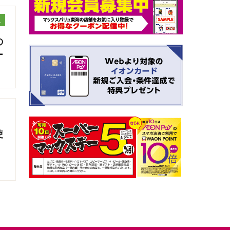
ュ
の
ー
使