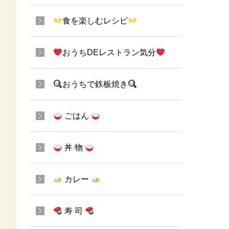
食を楽しむレシピ
おうちDEレストラン気分
おうちで鉄板焼き
ごはん
丼 物
カレー
寿 司