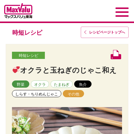
時短レシピ
レシピページトップ
へ
時短レシピ
オクラと玉ねぎのじゃこ和え
野菜
オクラ
たまねぎ
魚介
しらす・ちりめんじゃこ
その他