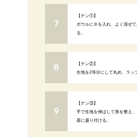
【ナン①】
ボウルにＢを入れ、よく混ぜて
る。
【ナン②】
生地を2等分にして丸め、ラッ
【ナン③】
手で生地を伸ばして形を整え、
器に盛り付ける。