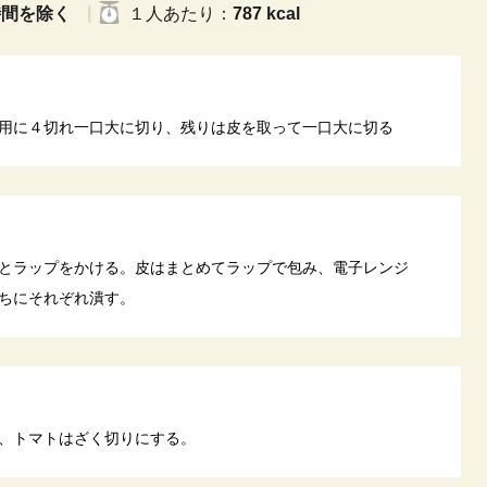
時間を除く
１人
あたり
：
787 kcal
用に４切れ一口大に切り、残りは皮を取って一口大に切る
とラップをかける。皮はまとめてラップで包み、電子レンジ
うちにそれぞれ潰す。
、トマトはざく切りにする。