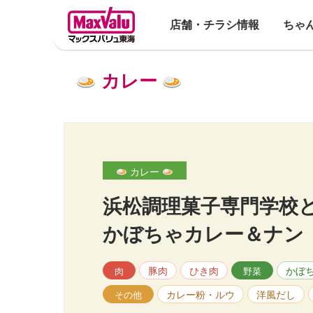
店舗・チラシ情報
ちゃ
カレー
カレー
浜松調理菓子専門学校
かぼちゃカレー＆ナン
豚肉
ひき肉
かぼ
肉
野菜
カレー粉・ルウ
洋風だし
その他