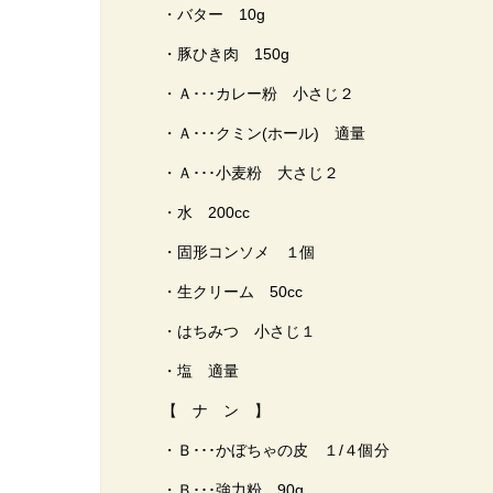
・バター 10g
・豚ひき肉 150g
・Ａ･･･カレー粉 小さじ２
・Ａ･･･クミン(ホール) 適量
・Ａ･･･小麦粉 大さじ２
・水 200cc
・固形コンソメ １個
・生クリーム 50cc
・はちみつ 小さじ１
・塩 適量
【 ナ ン 】
・Ｂ･･･かぼちゃの皮 １/４個分
・Ｂ･･･強力粉 90g