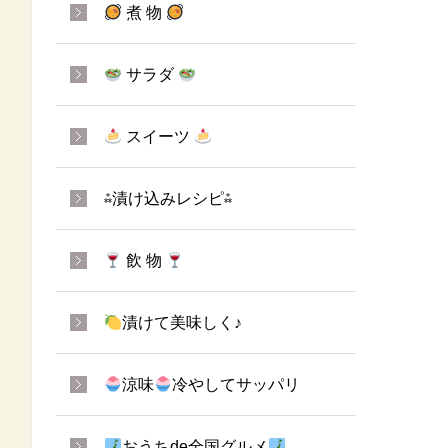
煮 物
サラダ
スイーツ
⁂漬け込みレシピ⁂
飲 物
漬けて美味しく♪
涼味
冷やしてサッパリ
おうちde全国グルメ