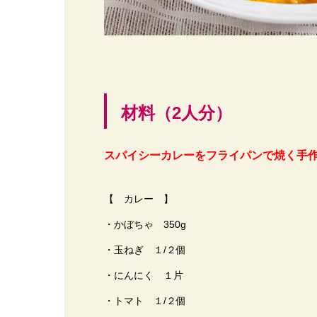
材料（2人分）
スパイシーカレーをフライパンで焼く手作
【 カレー 】
・かぼちゃ 350g
・玉ねぎ １/２個
・にんにく １片
・トマト １/２個