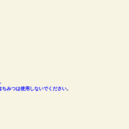
。
はちみつは
使用しないでください
。