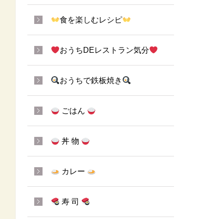
食を楽しむレシピ
おうちDEレストラン気分
おうちで鉄板焼き
ごはん
丼 物
カレー
寿 司