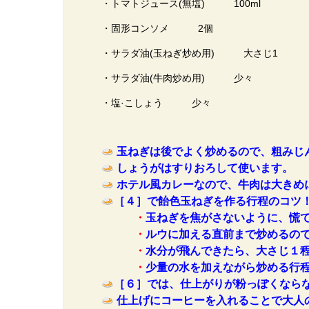
・トマトジュース(無塩) 100ml
・固形コンソメ 2個
・サラダ油(玉ねぎ炒め用) 大さじ1
・サラダ油(牛肉炒め用) 少々
・塩·こしょう 少々
玉ねぎは後でよく炒めるので、粗みじ
しょうがはすりおろして使います。
ホテル風カレーなので、牛肉は大きめ
［４］で飴色玉ねぎを作る行程のコツ
・
玉ねぎを焦がさないように、慌
・
ルウに加える直前まで炒めるの
・
水分が飛んできたら、大さじ１
・
少量の水を加えながら炒める行程
［６］では、仕上がりが粉っぽくなら
仕上げにコーヒーを入れることで大人