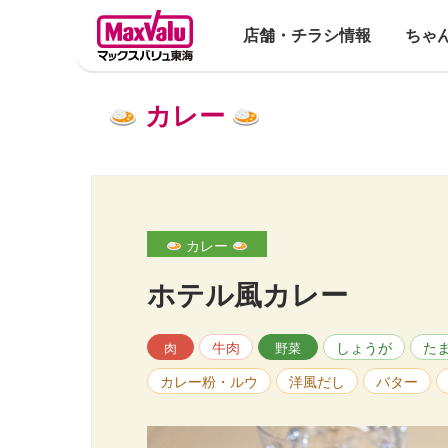
店舗・チラシ情報
ちゃ
カレー
カレー
ホテル風カレー
牛肉
しょうが
た
肉
野菜
カレー粉・ルウ
洋風だし
バター