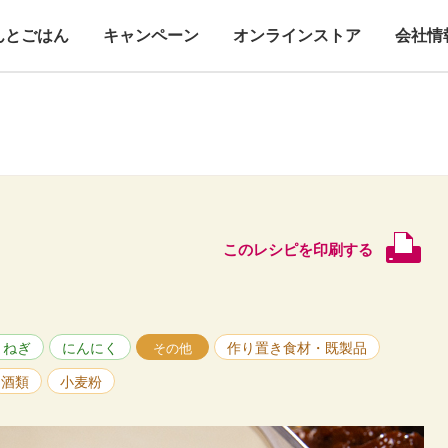
んとごはん
キャンペーン
オンラインストア
会社情
このレシピを印刷する
まねぎ
にんにく
作り置き食材・既製品
その他
酒類
小麦粉