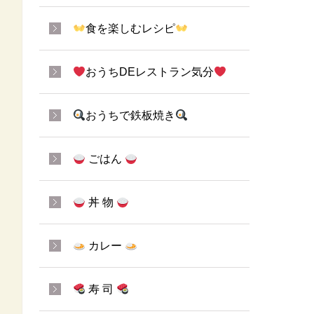
食を楽しむレシピ
おうちDEレストラン気分
おうちで鉄板焼き
ごはん
丼 物
カレー
寿 司