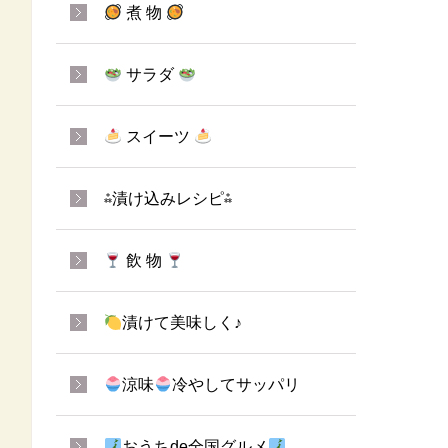
煮 物
サラダ
スイーツ
⁂漬け込みレシピ⁂
飲 物
漬けて美味しく♪
涼味
冷やしてサッパリ
おうちde全国グルメ