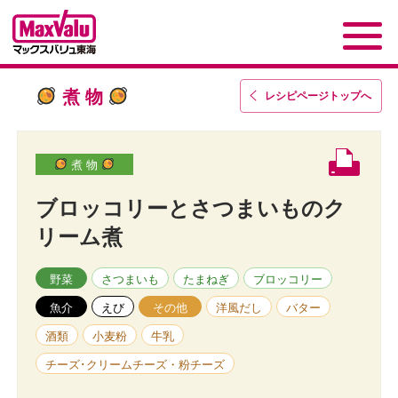
煮 物
レシピページトップ
へ
煮 物
ブロッコリーとさつまいものク
リーム煮
野菜
さつまいも
たまねぎ
ブロッコリー
魚介
えび
その他
洋風だし
バター
酒類
小麦粉
牛乳
チーズ･クリームチーズ・粉チーズ