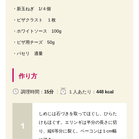
・新玉ねぎ 1/４個
・ピザクラスト １枚
・ホワイトソース 100g
・ピザ用チーズ 50g
・パセリ 適量
作り方
調理時間：
15分
１人
あたり
：
448 kcal
しめじは石づきを取ってほぐし、ひらた
けもほぐす。エリンギは半分の長さに切
り、縦6等分に裂く。ベーコンは１cm幅