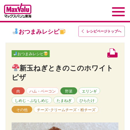
おつまみレシピ
レシピページトップ
へ
おつまみレシピ
新玉ねぎときのこのホワイト
ピザ
肉
ハム・ベーコン
野菜
エリンギ
しめじ・ぶなしめじ
たまねぎ
ひらたけ
その他
チーズ･クリームチーズ・粉チーズ