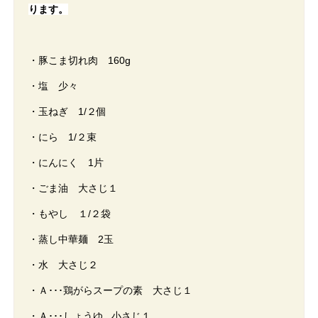
ります。
・豚こま切れ肉 160g
・塩 少々
・玉ねぎ 1/２個
・にら 1/２束
・にんにく 1片
・ごま油 大さじ１
・もやし １/２袋
・蒸し中華麺 2玉
・水 大さじ２
・Ａ･･･鶏がらスープの素 大さじ１
・Ａ･･･しょうゆ 小さじ１