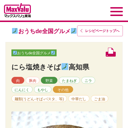
おうちde全国グルメ
レシピページトップ
へ
おうちde全国グルメ
にら塩焼きそば
高知県
肉
豚肉
野菜
たまねぎ
ニラ
にんにく
もやし
その他
麺類(うどん-そば-パスタ、等)
中華だし
ごま油