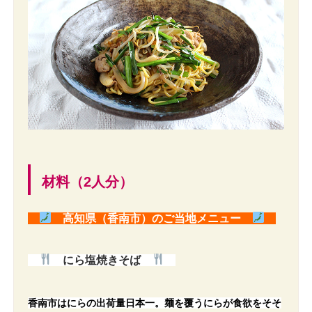
材料（2人分）
高知県（香南市）のご当地メニュー
にら塩焼きそば
香南市はにらの出荷量日本一。麺を覆うにらが食欲をそそ