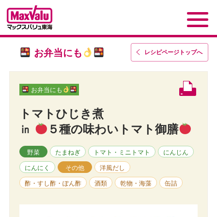
お弁当にも
レシピページトップ
へ
お弁当にも
トマトひじき煮
㏌
５種の味わいトマト御膳
野菜
たまねぎ
トマト・ミニトマト
にんじん
にんにく
その他
洋風だし
酢・すし酢・ぽん酢
酒類
乾物・海藻
缶詰