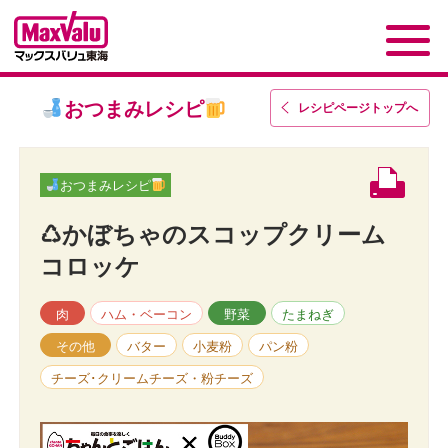
おつまみレシピ
レシピページトップ
へ
おつまみレシピ
♺かぼちゃのスコップクリーム
コロッケ
肉
ハム・ベーコン
野菜
たまねぎ
その他
バター
小麦粉
パン粉
チーズ･クリームチーズ・粉チーズ