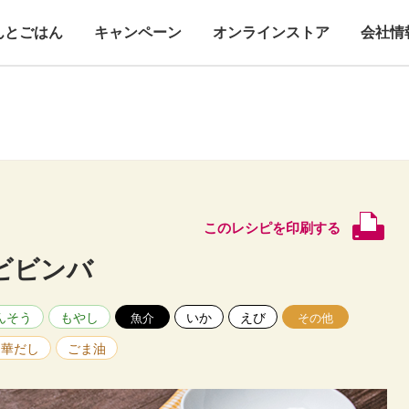
んとごはん
キャンペーン
オンラインストア
会社情
このレシピを印刷する
ビビンバ
んそう
もやし
いか
えび
魚介
その他
中華だし
ごま油