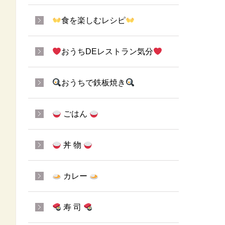
食を楽しむレシピ
おうちDEレストラン気分
おうちで鉄板焼き
ごはん
丼 物
カレー
寿 司