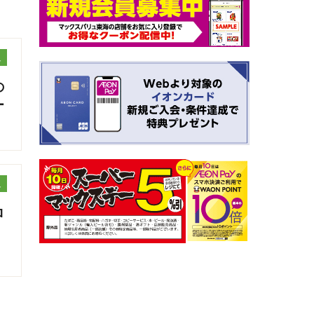
ュ
の
ー
ュ
ロ