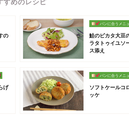
すすめのレシピ
パンに合うメニ
ー
すの
鮭のピカタ大豆
ラタトゥイユソ
ス添え
パンに合うメニ
ー
らげ
ソフトケールコ
ッケ