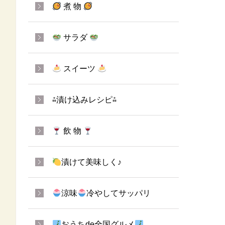
煮 物
サラダ
スイーツ
⁂漬け込みレシピ⁂
飲 物
漬けて美味しく♪
涼味
冷やしてサッパリ
おうちde全国グルメ