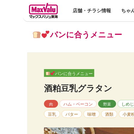
店舗・チラシ情報
ちゃ
パンに合うメニュー
パンに合うメニュー
酒粕豆乳グラタン
ハム・ベーコン
しめじ
肉
野菜
豆乳
バター
味噌
酒類
小麦