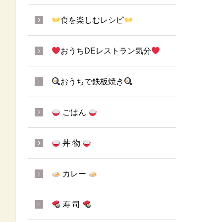
食を楽しむレシピ
おうちDEレストラン気分
おうちで鉄板焼き
ごはん
丼 物
カレー
寿 司