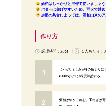
酒粕はしっかりと混ぜて使いましょう
バターは焦げやすいため、弱火で炒め
加熱の具合によっては、酒粕由来のア
作り方
調理時間：
20分
１人
あたり
：
3
じゃがいもは5㎜幅の輪切りに
(500W)で１分程度加熱する。
酒粕は細かく刻む。玉ねぎは薄