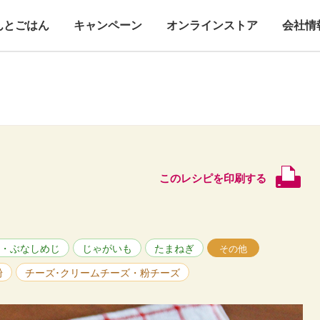
んとごはん
キャンペーン
オンラインストア
会社情
このレシピを印刷する
・ぶなしめじ
じゃがいも
たまねぎ
その他
粉
チーズ･クリームチーズ・粉チーズ