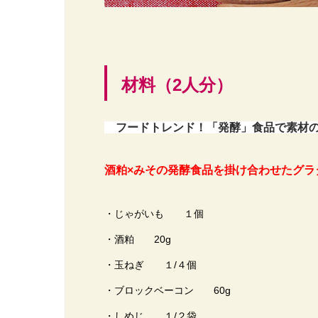
材料（2人分）
フードトレンド！「発酵」食品で素材
酒粕×みその発酵食品を掛け合わせたグラ
・じゃがいも １個
・酒粕 20g
・玉ねぎ １/４個
・ブロックベーコン 60g
・しめじ １/２袋