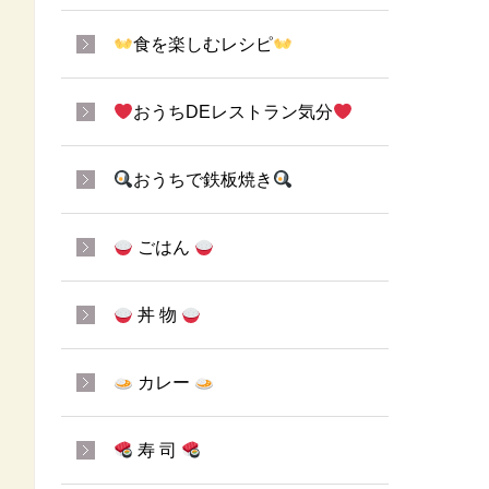
食を楽しむレシピ
おうちDEレストラン気分
おうちで鉄板焼き
ごはん
丼 物
カレー
寿 司