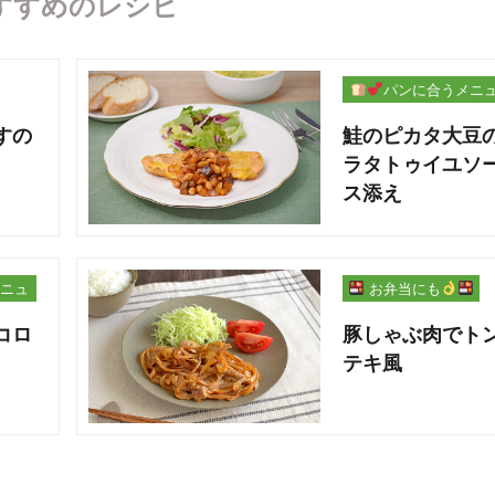
すすめのレシピ
パンに合うメニ
ー
すの
鮭のピカタ大豆
ラタトゥイユソ
ス添え
ニュ
お弁当にも
コロ
豚しゃぶ肉でト
テキ風