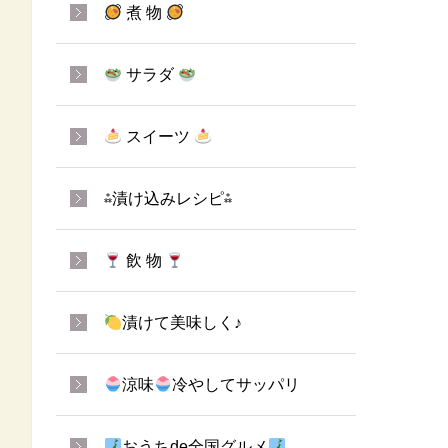
煮 物
サラダ
スイーツ
⁂漬け込みレシピ⁂
飲 物
漬けて美味しく♪
涼味
冷やしてサッパリ
おうちde全国グルメ