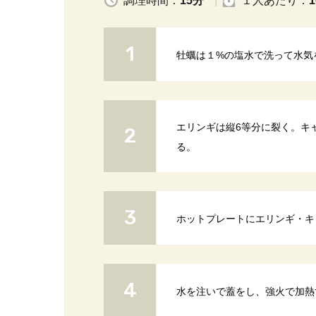
調理時間：
15分
１人
あたり
：
1
牡蠣は１%の塩水で洗って水気
エリンギは縦6等分に裂く。キ
る。
ホットプレートにエリンギ・キ
水を注いで蓋をし、強火で加熱