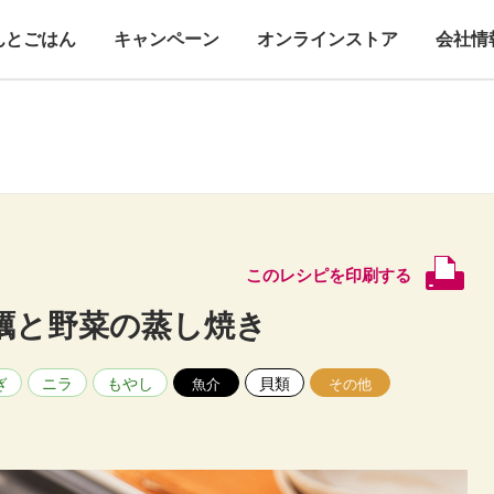
んとごはん
キャンペーン
オンラインストア
会社情
このレシピを印刷する
蠣と野菜の蒸し焼き
ぎ
ニラ
もやし
貝類
魚介
その他