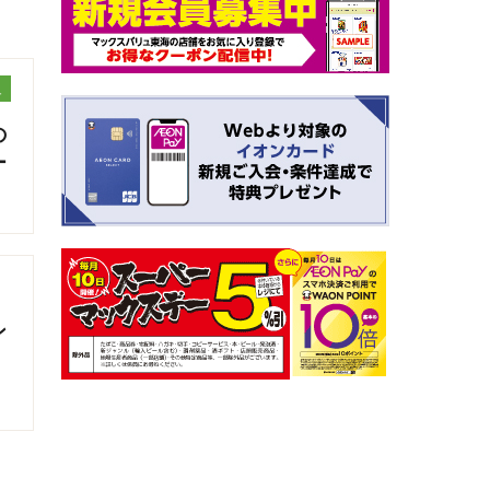
ュ
の
ー
ン