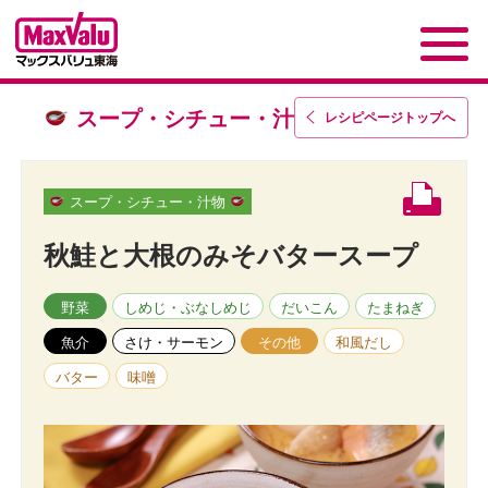
スープ・シチュー・汁物
レシピページトップ
へ
スープ・シチュー・汁物
秋鮭と大根のみそバタースープ
野菜
しめじ・ぶなしめじ
だいこん
たまねぎ
魚介
さけ・サーモン
その他
和風だし
バター
味噌