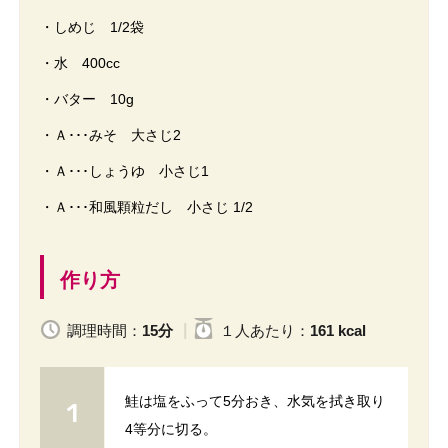
・しめじ 1/2袋
・水 400cc
・バター 10g
・Ａ･･･みそ 大さじ2
・Ａ･･･しょうゆ 小さじ1
・Ａ･･･和風顆粒だし 小さじ 1/2
作り方
調理時間：
15分
１人
あたり
：
161 kcal
鮭は塩をふって5分おき、水気を拭き取り
4等分に切る。