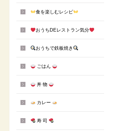
食を楽しむレシピ
おうちDEレストラン気分
おうちで鉄板焼き
ごはん
丼 物
カレー
寿 司