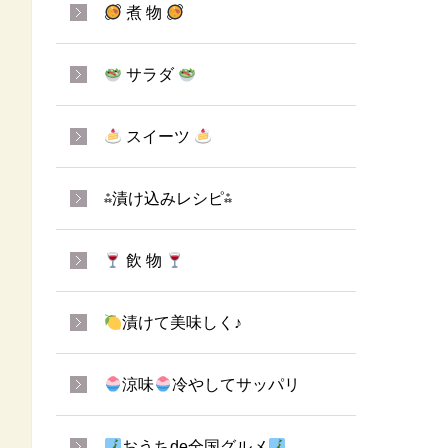
煮 物
サラダ
スイーツ
⁂漬け込みレシピ⁂
飲 物
漬けて美味しく♪
涼味
冷やしてサッパリ
おうちde全国グルメ