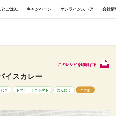
んとごはん
キャンペーン
オンラインストア
会社情
このレシピを印刷する
パイスカレー
まねぎ
トマト・ミニトマト
にんにく
その他