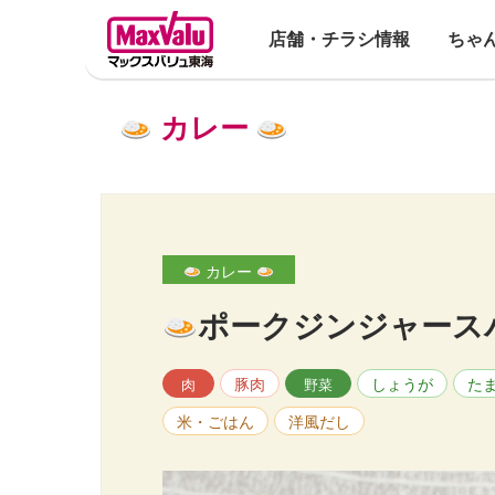
店舗・チラシ情報
ちゃ
カレー
カレー
ポークジンジャース
豚肉
しょうが
た
肉
野菜
米・ごはん
洋風だし