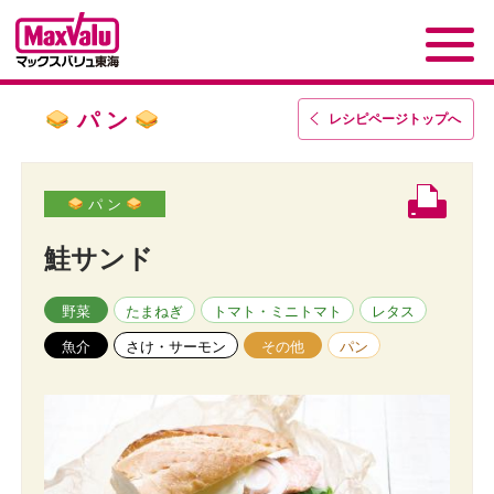
パ ン
レシピページトップ
へ
パ ン
鮭サンド
野菜
たまねぎ
トマト・ミニトマト
レタス
魚介
さけ・サーモン
その他
パン