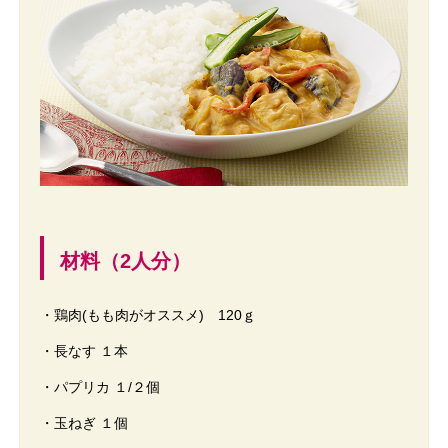
材料（2人分）
・鶏肉(もも肉がオススメ) 120ｇ
・長なす １本
・パプリカ １/２個
・玉ねぎ １個