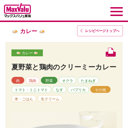
カレー
レシピページトップ
へ
カレー
夏野菜と鶏肉のクリーミーカレー
肉
鶏肉
野菜
オクラ
たまねぎ
トマト・ミニトマト
なす
パプリカ
その他
米・ごはん
生クリーム