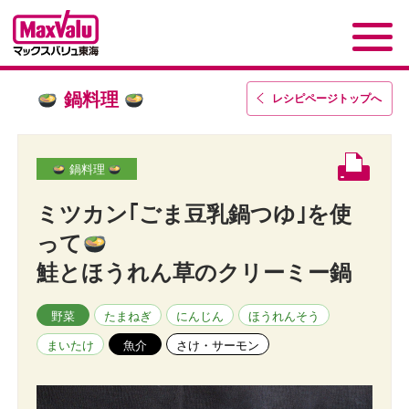
鍋料理
レシピページトップ
へ
鍋料理
ミツカン｢ごま豆乳鍋つゆ｣を使
って
鮭とほうれん草のクリーミー鍋
野菜
たまねぎ
にんじん
ほうれんそう
まいたけ
魚介
さけ・サーモン