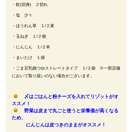
・鮭(切身) ２切れ
・塩 少々
・ほうれん草 １/２束
・玉ねぎ １/２個
・にんじん １/２本
・まいたけ １袋
・ごま豆乳鍋つゆストレートタイプ １/２袋 ※一部店舗
において取り扱いのない場合がございます。
〆はごはんと粉チーズを入れてリゾットがオ
ススメ！
野菜は皮まで丸ごと使うと栄養価が高くなる
ため、
にんじんは皮つきのままがオススメ！