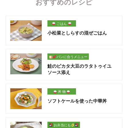
おすすめのレシピ
ごはん
小松菜としらすの混ぜごはん
パンに合うメニュー
鮭のピカタ大豆のラタトゥイユ
ソース添え
丼 物
ソフトケールを使った中華丼
お弁当にも