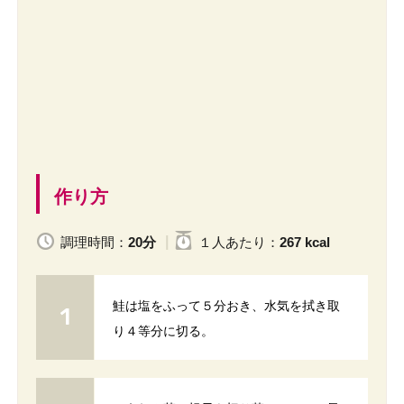
作り方
調理時間：
20分
１人
あたり
：
267 kcal
鮭は塩をふって５分おき、水気を拭き取
り４等分に切る。