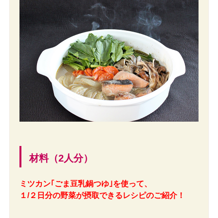
材料（2人分）
ミツカン｢ごま豆乳鍋つゆ｣を使って、
１/２日分の野菜が摂取できるレシピのご紹介！