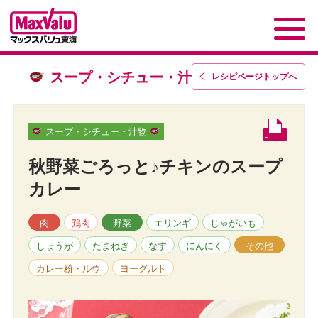
スープ・シチュー・汁物
レシピページトップ
へ
スープ・シチュー・汁物
秋野菜ごろっと♪チキンのスープ
カレー
肉
鶏肉
野菜
エリンギ
じゃがいも
しょうが
たまねぎ
なす
にんにく
その他
カレー粉・ルウ
ヨーグルト