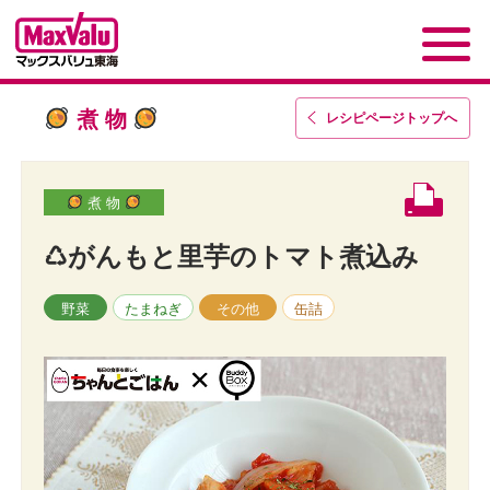
煮 物
レシピページトップ
へ
煮 物
♺がんもと里芋のトマト煮込み
野菜
たまねぎ
その他
缶詰