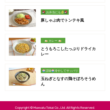
お弁当にも
豚しゃぶ肉でトンテキ風
カレー
とうもろこしたっぷりドライカ
レー
涼味
冷やしてサッパリ
玉ねぎとなすの鶏そぼろそうめ
ん
Copyright © Maxvalu Tokai Co., Ltd. All Rights Reserved.