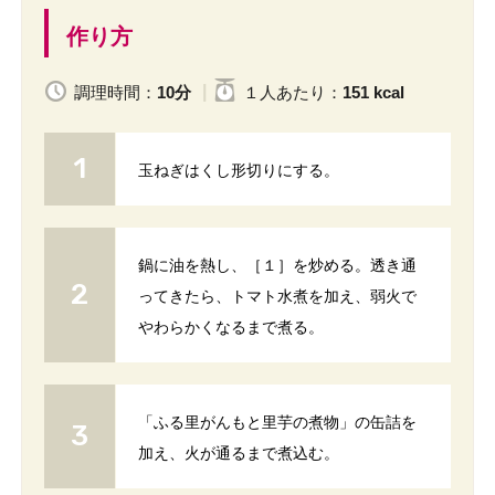
作り方
調理時間：
10分
１人
あたり
：
151 kcal
玉ねぎはくし形切りにする。
鍋に油を熱し、［１］を炒める。透き通
ってきたら、トマト水煮を加え、弱火で
やわらかくなるまで煮る。
「ふる里がんもと里芋の煮物」の缶詰を
加え、火が通るまで煮込む。