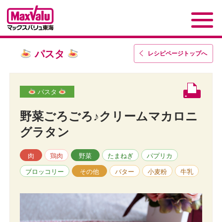
パスタ
レシピページトップ
へ
パスタ
野菜ごろごろ♪クリームマカロニ
グラタン
肉
鶏肉
野菜
たまねぎ
パプリカ
ブロッコリー
その他
バター
小麦粉
牛乳