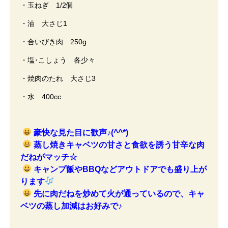
・玉ねぎ 1/2個
・油 大さじ1
・合いびき肉 250g
・塩･こしょう 各少々
・焼肉のたれ 大さじ3
・水 400cc
豪快な見た目に歓声♪(^^*)
蒸し焼きキャベツの甘さと食欲を誘う甘辛な肉
だねがマッチ☆
キャンプ飯やBBQなどアウトドアでも盛り上が
ります
先に肉だねを炒めて火が通っているので、キャ
ベツの蒸し加減はお好みで♪