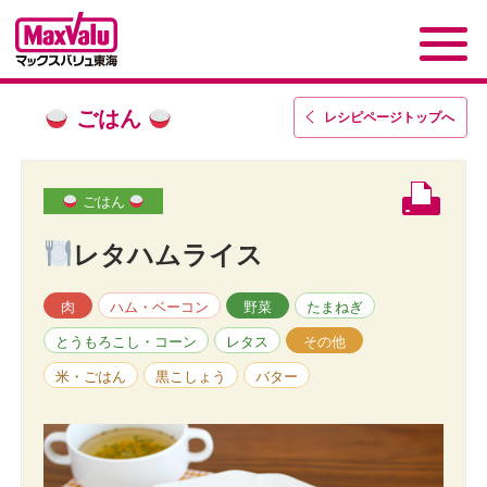
ごはん
レシピページトップ
へ
ごはん
レタハムライス
肉
ハム・ベーコン
野菜
たまねぎ
とうもろこし・コーン
レタス
その他
米・ごはん
黒こしょう
バター