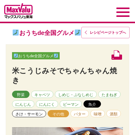
おうちde全国グルメ
レシピページトップ
へ
おうちde全国グルメ
米こうじみそでちゃんちゃん焼
き
野菜
キャベツ
しめじ・ぶなしめじ
たまねぎ
にんじん
にんにく
ピーマン
魚介
さけ・サーモン
その他
バター
味噌
酒類