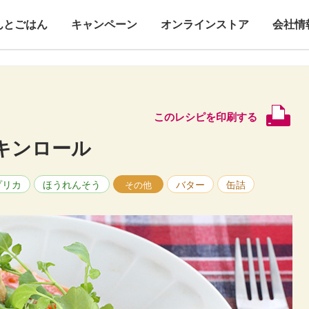
んとごはん
キャンペーン
オンラインストア
会社情
このレシピを印刷する
キンロール
プリカ
ほうれんそう
バター
缶詰
その他