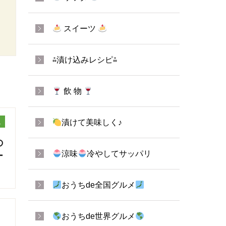
スイーツ
⁂漬け込みレシピ⁂
飲 物
ュ
漬けて美味しく♪
の
涼味
冷やしてサッパリ
ー
おうちde全国グルメ
おうちde世界グルメ