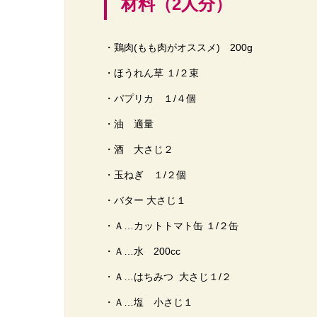
材料（2人分）
・鶏肉(もも肉がオススメ) 200g
・ほうれん草 １/２束
・パプリカ １/４個
・油 適量
・酒 大さじ２
・玉ねぎ １/２個
・バター 大さじ１
・Ａ…カットトマト缶 １/２缶
・Ａ…水 200cc
・Ａ…はちみつ 大さじ１/２
・Ａ…塩 小さじ１