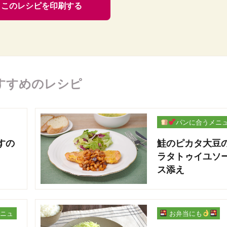
このレシピを印刷する
すすめのレシピ
パンに合うメニ
ー
すの
鮭のピカタ大豆
ラタトゥイユソ
ス添え
ニュ
お弁当にも