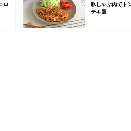
コロ
豚しゃぶ肉でト
テキ風