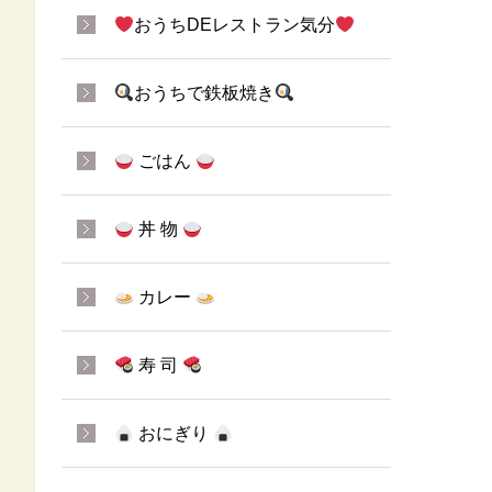
おうちDEレストラン気分
おうちで鉄板焼き
ごはん
丼 物
カレー
寿 司
おにぎり