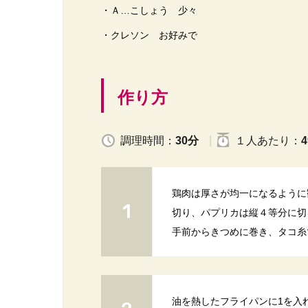
・Ａ…こしょう 少々
・クレソン お好みで
作り方
調理時間：
30分
１人
あたり
：
4
鶏肉は厚さが均一になるように
切り、パプリカは縦４等分に切
手前からきつめに巻き、タコ糸
油を熱したフライパンに1を入