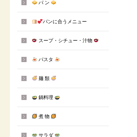
パ ン
パンに合うメニュー
スープ・シチュー・汁物
パスタ
麺 類
鍋料理
煮 物
サラダ