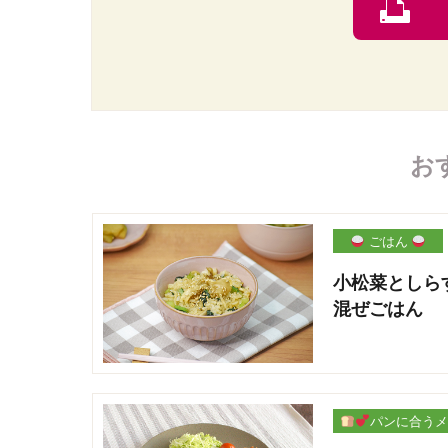
お
ごはん
小松菜としら
混ぜごはん
パンに合うメ
ー