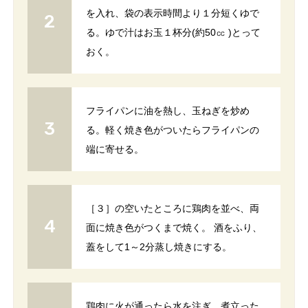
を入れ、袋の表示時間より１分短くゆで
る。ゆで汁はお玉１杯分(約50㏄ )とって
おく。
フライパンに油を熱し、玉ねぎを炒め
る。軽く焼き色がついたらフライパンの
端に寄せる。
［３］の空いたところに鶏肉を並べ、両
面に焼き色がつくまで焼く。 酒をふり、
蓋をして1～2分蒸し焼きにする。
鶏肉に火が通ったら水を注ぎ、煮立った