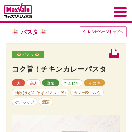
パスタ
レシピページトップ
へ
パスタ
コク旨！チキンカレーパスタ
肉
鶏肉
野菜
たまねぎ
その他
麺類(うどん-そば-パスタ、等)
カレー粉・ルウ
ケチャップ
酒類