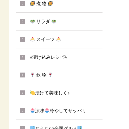
煮 物
サラダ
スイーツ
⁂漬け込みレシピ⁂
飲 物
漬けて美味しく♪
涼味
冷やしてサッパリ
おうちde全国グルメ