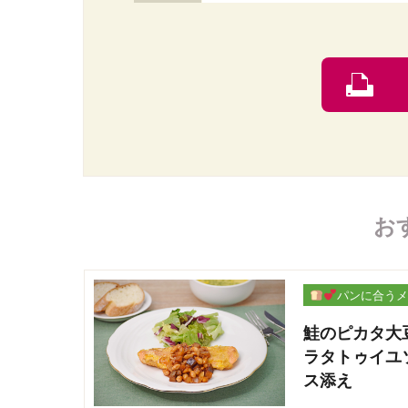
お
パンに合うメ
ー
鮭のピカタ大
ラタトゥイユ
ス添え