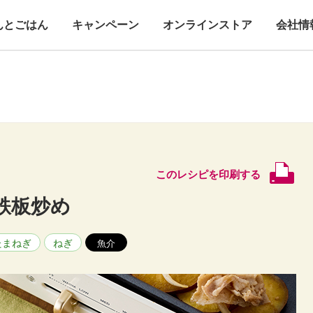
んとごはん
キャンペーン
オンラインストア
会社情
このレシピを印刷する
鉄板炒め
たまねぎ
ねぎ
魚介