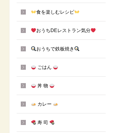
食を楽しむレシピ
おうちDEレストラン気分
おうちで鉄板焼き
ごはん
丼 物
カレー
寿 司