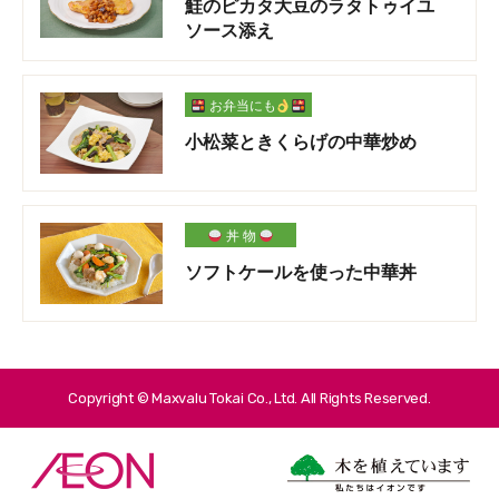
鮭のピカタ大豆のラタトゥイユ
ソース添え
お弁当にも
小松菜ときくらげの中華炒め
丼 物
ソフトケールを使った中華丼
Copyright © Maxvalu Tokai Co., Ltd. All Rights Reserved.