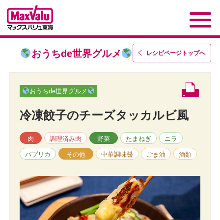
おうちde世界グルメ
レシピページトップ
へ
おうちde世界グルメ
冷凍餃子のチーズタッカルビ風
肉
調理済み肉
野菜
たまねぎ
ニラ
パプリカ
その他
中華調味醤
ごま油
酒類