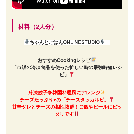
材料（2人分）
ちゃんとごはんONLINESTUDIO
おすすめCookingレシピ
「市販の冷凍食品を使った忙しい時の最強時短レシ
ピ」
冷凍餃子を韓国料理風にアレンジ
チーズたっぷり
♥
の「チーズタッカルビ」
甘辛ダレとチーズの相性抜群！ご飯やビールに
ピッ
タリです