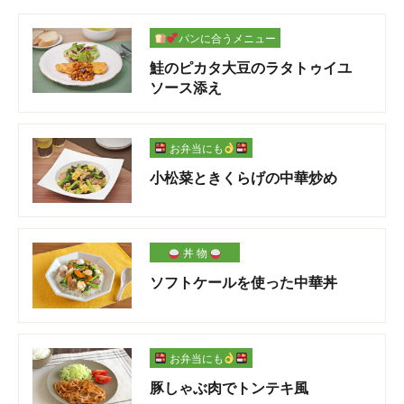
パンに合うメニュー
鮭のピカタ大豆のラタトゥイユ
ソース添え
お弁当にも
小松菜ときくらげの中華炒め
丼 物
ソフトケールを使った中華丼
お弁当にも
豚しゃぶ肉でトンテキ風