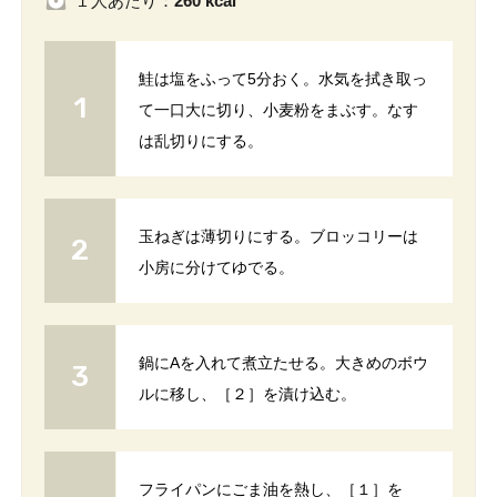
１人
あたり
：
260 kcal
鮭は塩をふって5分おく。水気を拭き取っ
て一口大に切り、小麦粉をまぶす。なす
は乱切りにする。
玉ねぎは薄切りにする。ブロッコリーは
小房に分けてゆでる。
鍋にAを入れて煮立たせる。大きめのボウ
ルに移し、［２］を漬け込む。
フライパンにごま油を熱し、［１］を