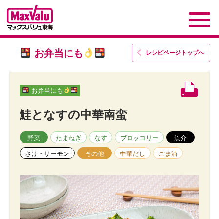
お弁当にも
レシピページトップ
へ
お弁当にも
鮭となすの中華南蛮
野菜
たまねぎ
なす
ブロッコリー
魚介
さけ・サーモン
その他
中華だし
ごま油