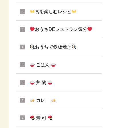
食を楽しむレシピ
おうちDEレストラン気分
おうちで鉄板焼き
ごはん
丼 物
カレー
寿 司