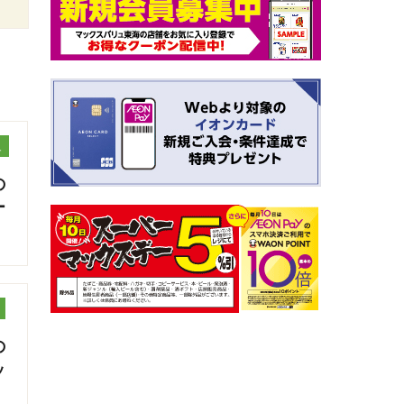
ュ
の
ー
の
ッ