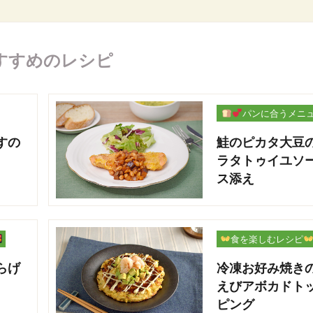
すすめのレシピ
パンに合うメニ
ー
すの
鮭のピカタ大豆
ラタトゥイユソ
ス添え
食を楽しむレシピ
らげ
冷凍お好み焼き
えびアボカドト
ピング