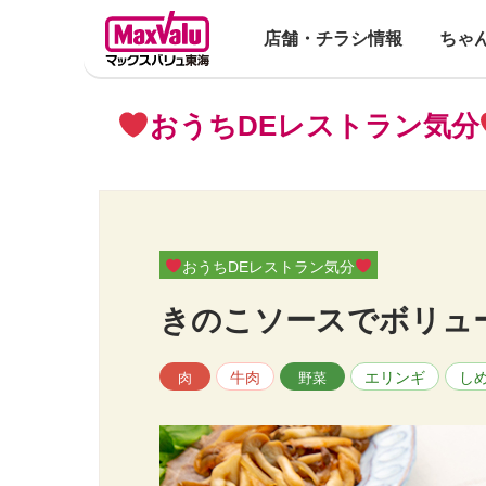
店舗・チラシ情報
ちゃ
おうちDEレストラン気分
おうちDEレストラン気分
きのこソースでボリュ
牛肉
エリンギ
し
肉
野菜