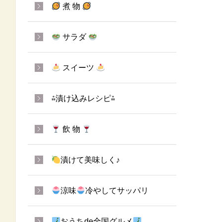
煮 物
サラダ
スイーツ
⁂漬け込みレシピ⁂
飲 物
漬けて美味しく♪
涼味
冷やしてサッパリ
おうちde全国グルメ