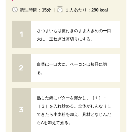
調理時間：
15分
１人
あたり
：
290 kcal
さつまいもは皮付きのまま大きめの一口
大に、玉ねぎは薄切りにする。
白菜は一口大に、ベーコンは短冊に切
る。
熱した鍋にバターを溶かし、［１］・
［２］を入れ炒める。全体がしんなりし
てきたら小麦粉を加え、具材となじんだ
らAを加えて煮る。