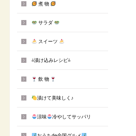
煮 物
サラダ
スイーツ
⁂漬け込みレシピ⁂
飲 物
漬けて美味しく♪
涼味
冷やしてサッパリ
おうちde全国グルメ