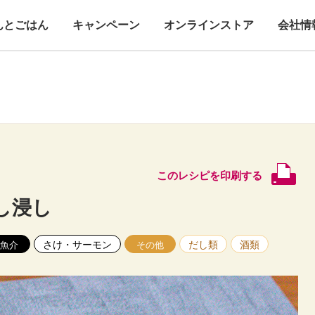
んとごはん
キャンペーン
オンラインストア
会社情
このレシピを印刷する
し浸し
さけ・サーモン
だし類
酒類
魚介
その他