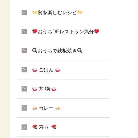
食を楽しむレシピ
おうちDEレストラン気分
おうちで鉄板焼き
ごはん
丼 物
カレー
寿 司