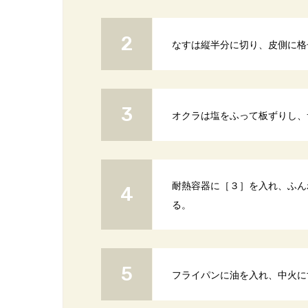
なすは縦半分に切り、皮側に格
オクラは塩をふって板ずりし、
耐熱容器に［３］を入れ、ふんわ
る。
フライパンに油を入れ、中火に