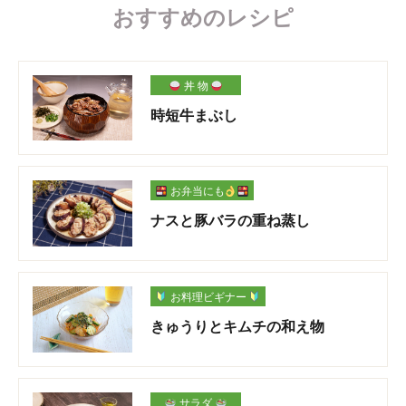
おすすめのレシピ
丼 物
時短牛まぶし
お弁当にも
ナスと豚バラの重ね蒸し
お料理ビギナー
きゅうりとキムチの和え物
サラダ