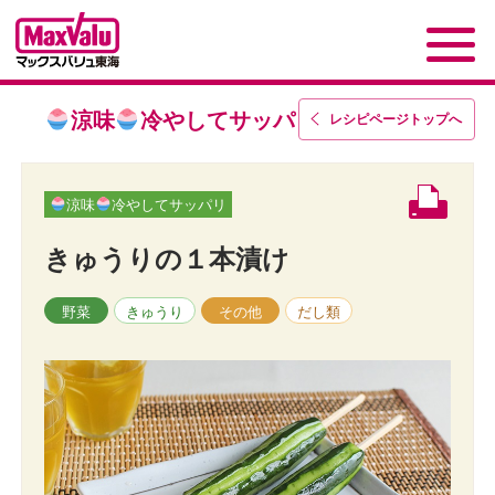
涼味
冷やしてサッパリ
レシピページトップ
へ
涼味
冷やしてサッパリ
きゅうりの１本漬け
野菜
きゅうり
その他
だし類