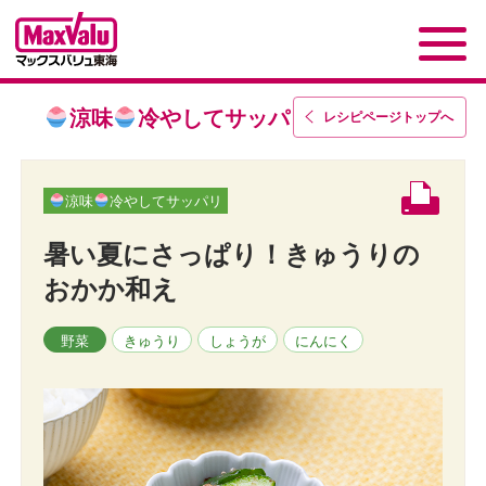
涼味
冷やしてサッパリ
レシピページトップ
へ
涼味
冷やしてサッパリ
暑い夏にさっぱり！きゅうりの
おかか和え
野菜
きゅうり
しょうが
にんにく