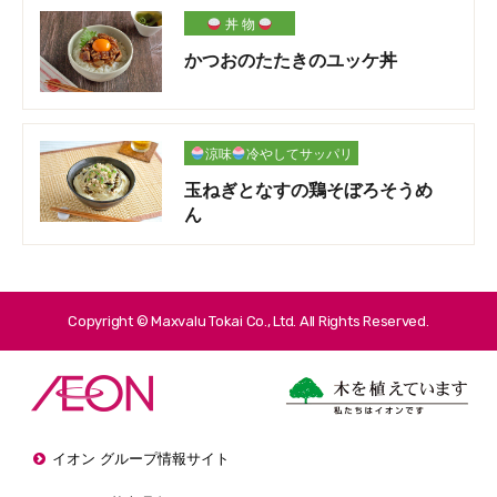
丼 物
かつおのたたきのユッケ丼
涼味
冷やしてサッパリ
玉ねぎとなすの鶏そぼろそうめ
ん
Copyright © Maxvalu Tokai Co., Ltd. All Rights Reserved.
イオン グループ情報サイト