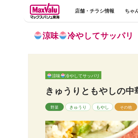
店舗・チラシ情報
ちゃ
涼味
冷やしてサッパリ
涼味
冷やしてサッパリ
きゅうりともやしの中
きゅうり
もやし
野菜
その他