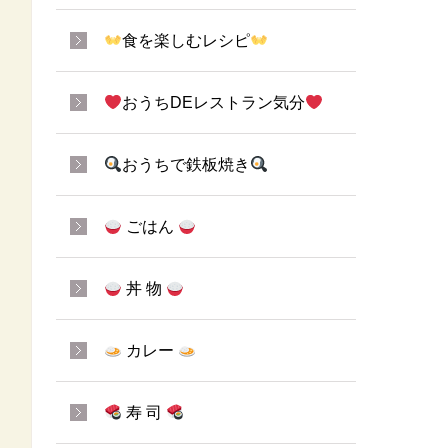
食を楽しむレシピ
おうちDEレストラン気分
おうちで鉄板焼き
ごはん
丼 物
カレー
寿 司