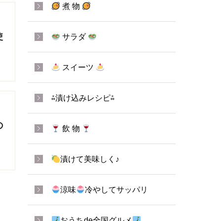
煮 物
使
サラダ
スイーツ
⁂漬け込みレシピ⁂
の
飲 物
漬けて美味しく♪
涼味
冷やしてサッパリ
おうちde全国グルメ