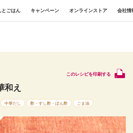
んとごはん
キャンペーン
オンラインストア
会社情
このレシピを印刷する
華和え
中華だし
酢・すし酢・ぽん酢
ごま油