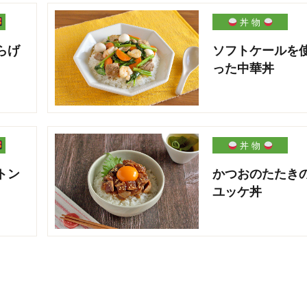
丼 物
らげ
ソフトケールを
った中華丼
丼 物
トン
かつおのたたき
ユッケ丼