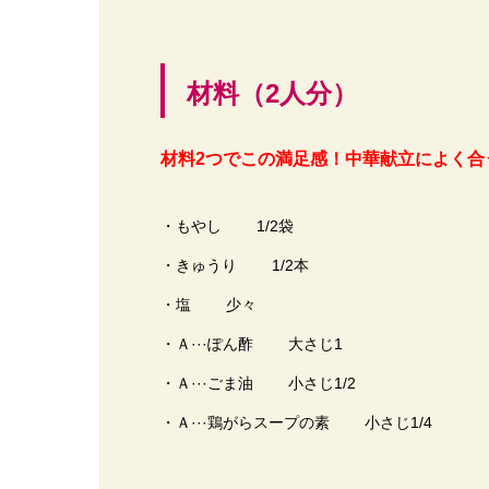
材料（2人分）
材料2つでこの満足感！中華献立によく合
・もやし 1/2袋
・きゅうり 1/2本
・塩 少々
・Ａ···ぽん酢 大さじ1
・Ａ···ごま油 小さじ1/2
・Ａ···鶏がらスープの素 小さじ1/4