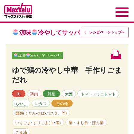
涼味
冷やしてサッパリ
レシピページトップ
へ
涼味
冷やしてサッパリ
ゆで鶏の冷やし中華 手作りごま
だれ
肉
鶏肉
野菜
大葉
トマト・ミニトマト
もやし
レタス
その他
麺類(うどん-そば-パスタ、等)
いりごま･すりごま(白･黒)
酢・すし酢・ぽん酢
ごま油