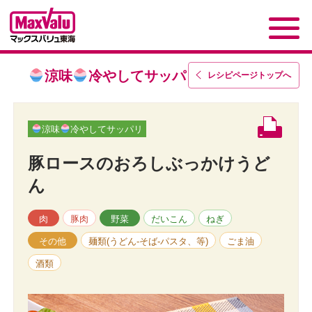
涼味
冷やしてサッパリ
レシピページトップ
へ
涼味
冷やしてサッパリ
豚ロースのおろしぶっかけうど
ん
肉
豚肉
野菜
だいこん
ねぎ
その他
麺類(うどん-そば-パスタ、等)
ごま油
酒類