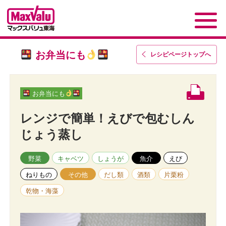
お弁当にも
レシピページトップ
へ
お弁当にも
レンジで簡単！えびで包むしん
じょう蒸し
野菜
キャベツ
しょうが
魚介
えび
ねりもの
その他
だし類
酒類
片栗粉
乾物・海藻