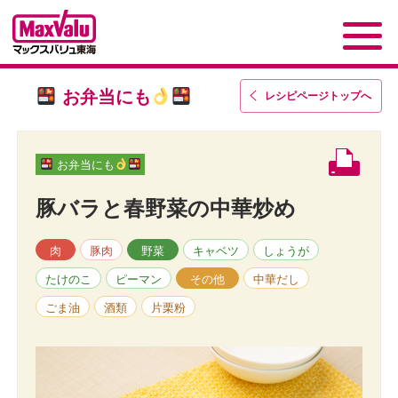
お弁当にも
レシピページトップ
へ
お弁当にも
豚バラと春野菜の中華炒め
肉
豚肉
野菜
キャベツ
しょうが
たけのこ
ピーマン
その他
中華だし
ごま油
酒類
片栗粉