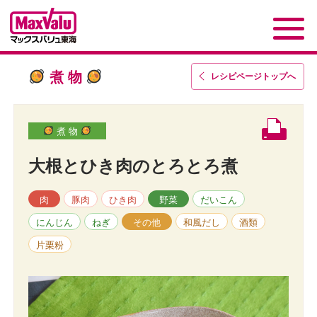
煮 物
レシピページトップ
へ
煮 物
大根とひき肉のとろとろ煮
肉
豚肉
ひき肉
野菜
だいこん
にんじん
ねぎ
その他
和風だし
酒類
片栗粉