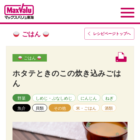
ごはん
レシピページトップ
へ
ごはん
ホタテときのこの炊き込みごは
ん
野菜
しめじ・ぶなしめじ
にんじん
ねぎ
魚介
貝類
その他
米・ごはん
酒類