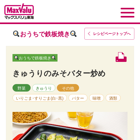
おうちで鉄板焼き
レシピページトップ
へ
おうちで鉄板焼き
きゅうりのみそバター炒め
野菜
きゅうり
その他
いりごま･すりごま(白･黒)
バター
味噌
酒類