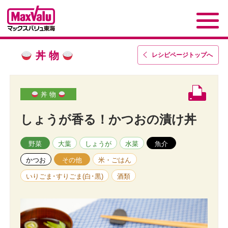
丼 物
レシピページトップ
へ
丼 物
しょうが香る！かつおの漬け丼
野菜
大葉
しょうが
水菜
魚介
かつお
その他
米・ごはん
いりごま･すりごま(白･黒)
酒類